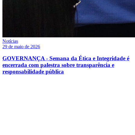
Notícias
29 de maio de 2026
GOVERNANÇA - Semana da Ética e Integridade é
encerrada com palestra sobre transparência e
responsabilidade pública