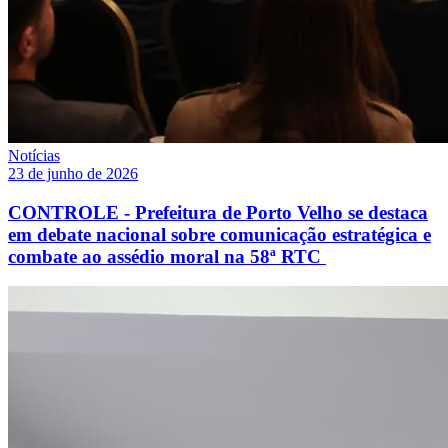
Notícias
23 de junho de 2026
CONTROLE - Prefeitura de Porto Velho se destaca
em debate nacional sobre comunicação estratégica e
combate ao assédio moral na 58ª RTC