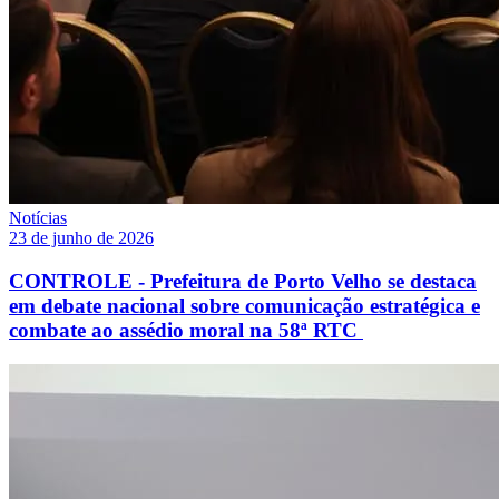
Notícias
23 de junho de 2026
CONTROLE - Prefeitura de Porto Velho se destaca
em debate nacional sobre comunicação estratégica e
combate ao assédio moral na 58ª RTC