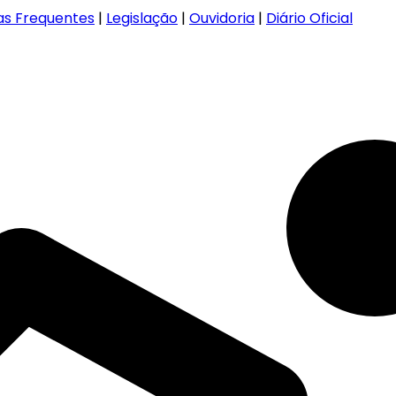
as Frequentes
|
Legislação
|
Ouvidoria
|
Diário Oficial