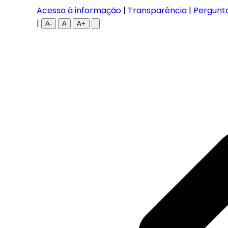
Acesso à informação
|
Transparência
|
Pergunt
|
A-
A
A+