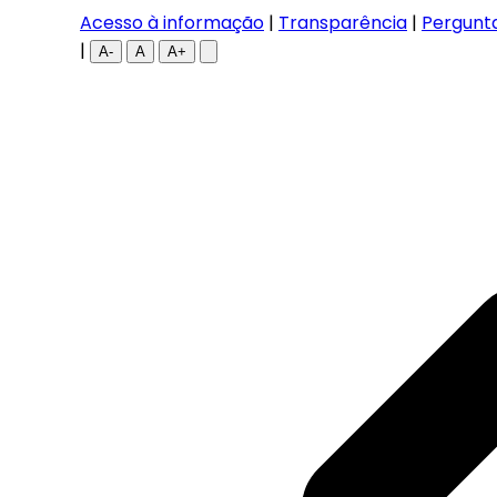
Acesso à informação
|
Transparência
|
Pergunt
|
A-
A
A+