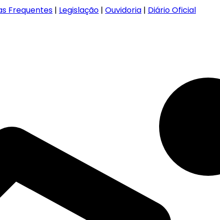
as Frequentes
|
Legislação
|
Ouvidoria
|
Diário Oficial