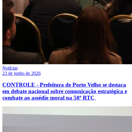
Notícias
23 de junho de 2026
CONTROLE - Prefeitura de Porto Velho se destaca
em debate nacional sobre comunicação estratégica e
combate ao assédio moral na 58ª RTC