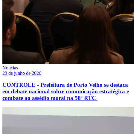
Notícias
23 de junho de 2026
CONTROLE - Prefeitura de Porto Velho se destaca
em debate nacional sobre comunicação estratégica e
combate ao assédio moral na 58ª RTC