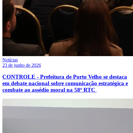
Notícias
23 de junho de 2026
CONTROLE - Prefeitura de Porto Velho se destaca
em debate nacional sobre comunicação estratégica e
combate ao assédio moral na 58ª RTC