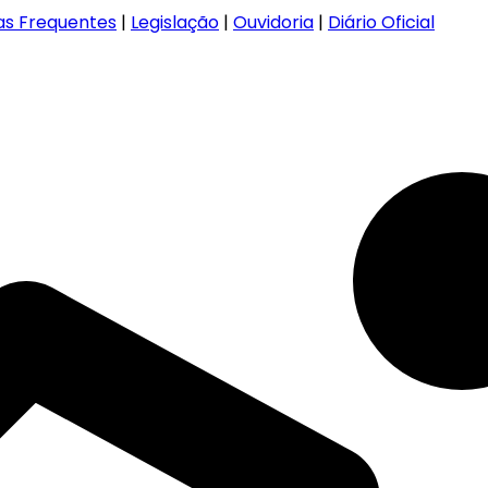
as Frequentes
|
Legislação
|
Ouvidoria
|
Diário Oficial