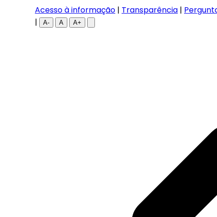
Acesso à informação
|
Transparência
|
Pergunt
|
A-
A
A+